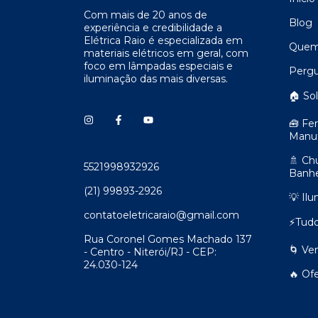
Com mais de 20 anos de
Blog
experiência e credibilidade a
Elétrica Raio é especializada em
Quem
materiais elétricos em geral, com
foco em lâmpadas especiais e
Pergu
iluminação das mais diversas.
🏠 So
🧰 Fe
Manu
🚿 Ch
5521998932926
Banhe
(21) 99893-2926
💡 Il
contatoeletricaraio@gmail.com
⚡Tudo
Rua Coronel Gomes Machado 137
🌀 Ve
- Centro - Niterói/RJ - CEP:
24.030-124
🔥 Of