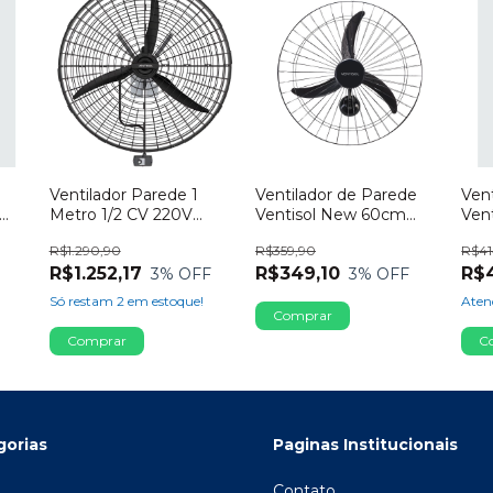
Ventilador Parede 1
Ventilador de Parede
Ven
Metro 1/2 CV 220V
Ventisol New 60cm
Ven
IUM
Ventisol
Preto 147W 127V –
Osc
R$1.290,90
R$359,90
R$41
O
Potência e Durabilidade
Bra
R$1.252,17
R$349,10
R$
3
% OFF
3
% OFF
Só restam
2
em estoque!
Aten
gorias
Paginas Institucionais
Contato