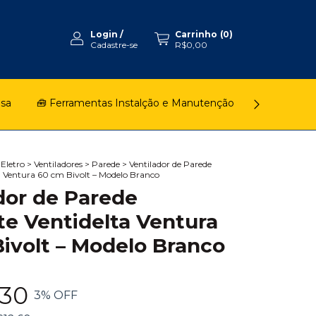
Login
/
Carrinho
(
0
)
Cadastre-se
R$0,00
asa
🧰 Ferramentas Instalção e Manutenção
🚿 Chuveiro
 Eletro
>
Ventiladores
>
Parede
>
Ventilador de Parede
a Ventura 60 cm Bivolt – Modelo Branco
dor de Parede
te Ventidelta Ventura
ivolt – Modelo Branco
,30
3
% OFF