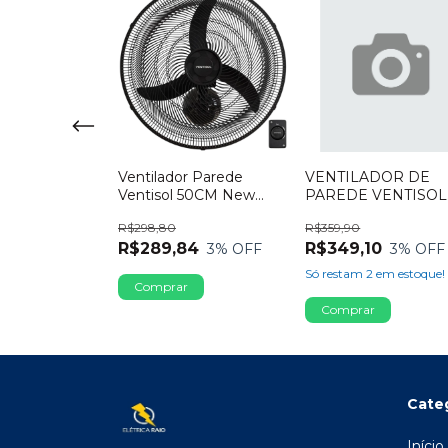
r Parede
Ventilador Parede
VENTILADOR DE
a Oscilante
Ventisol 50CM New
PAREDE VENTISOL
0Cm Bivolt
130W 127V Preto
OSCILANTE PREM
R$298,80
R$359,90
60CM 220V BRANC
0
R$289,84
R$349,10
3
% OFF
3
% OFF
3
% OFF
em estoque!
Só restam
2
em estoque!
Cate
Início