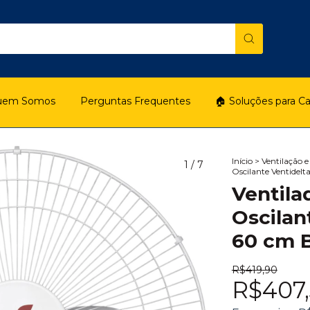
uem Somos
Perguntas Frequentes
🏠 Soluções para C
Início
>
Ventilação e
1
/
7
Oscilante Ventidelt
Ventila
Oscilan
60 cm B
R$419,90
R$407