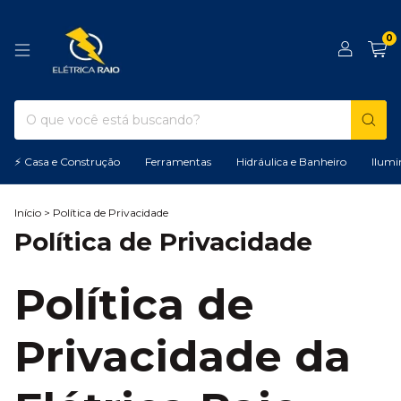
0
⚡ Casa e Construção
Ferramentas
Hidráulica e Banheiro
Ilumi
Início
>
Política de Privacidade
Política de Privacidade
Política de
Privacidade da