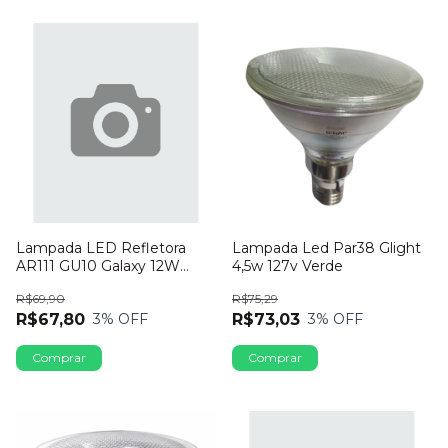
Lampada LED Refletora
Lampada Led Par38 Glight
AR111 GU10 Galaxy 12W
4,5w 127v Verde
Bivolt 2700K
R$69,90
R$75,29
R$67,80
R$73,03
3
% OFF
3
% OFF