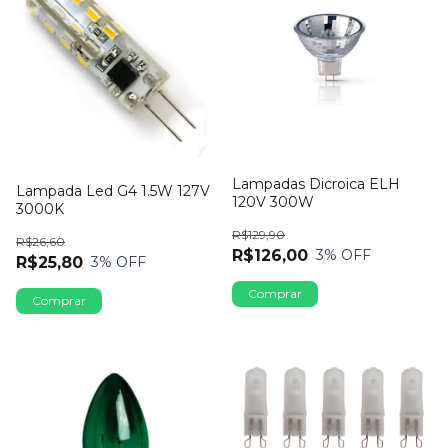
Lampadas Dicroica ELH
Lampada Led G4 1.5W 127V
120V 300W
3000K
R$129,90
R$26,60
R$126,00
3
% OFF
R$25,80
3
% OFF