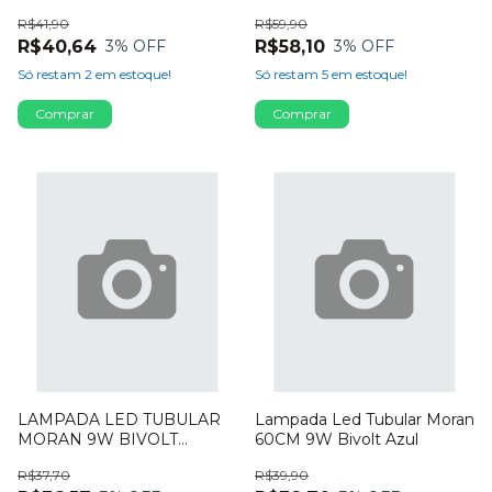
R$41,90
R$59,90
R$40,64
R$58,10
3
% OFF
3
% OFF
Só restam
2
em estoque!
Só restam
5
em estoque!
LAMPADA LED TUBULAR
Lampada Led Tubular Moran
MORAN 9W BIVOLT
60CM 9W Bivolt Azul
VERMELHA
R$37,70
R$39,90