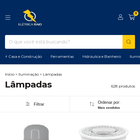
0
⚡ Casa e Construção
Ferramentas
Hidráulica e Banheiro
Ilumi
Início
>
Iluminação
>
Lâmpadas
Lâmpadas
628 produtos
Ordenar por:
Filtrar
Mais vendidos