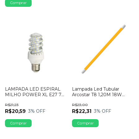
LAMPADA LED ESPIRAL
Lampada Led Tubular
MILHO POWER XL E27 7W
Arcostar T8 1,20M 18W
6500K
Amarela
R$21,23
R$23,00
R$20,59
R$22,31
3
% OFF
3
% OFF