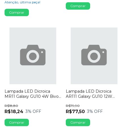
Atenção, última peça!
Lampada LED Dicroica
Lampada LED Dicroica
MR11 Galaxy GU10 4W Bivolt
AR111 Galaxy GU10 12W
6500K Dimerizavel
Bivolt 6500K
R$18,80
R$79,90
R$18,24
R$77,50
3
% OFF
3
% OFF