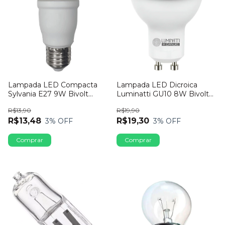
Lampada LED Compacta
Lampada LED Dicroica
Sylvania E27 9W Bivolt
Luminatti GU10 8W Bivolt
6500K
2700K
R$13,90
R$19,90
R$13,48
R$19,30
3
% OFF
3
% OFF