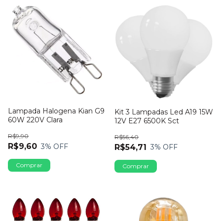
Lampada Halogena Kian G9
Kit 3 Lampadas Led A19 15W
60W 220V Clara
12V E27 6500K Sct
R$9,90
R$56,40
R$9,60
3
% OFF
R$54,71
3
% OFF