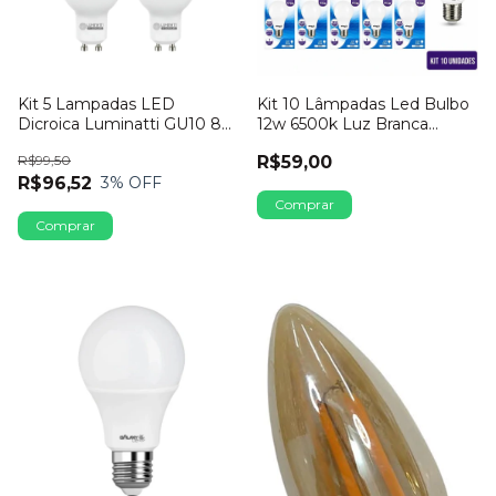
Kit 5 Lampadas LED
Kit 10 Lâmpadas Led Bulbo
Dicroica Luminatti GU10 8W
12w 6500k Luz Branca
Bivolt 2700K
Galaxy
R$99,50
R$59,00
R$96,52
3
% OFF