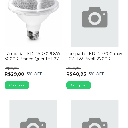
Lâmpada LED PAR30 9,8W
Lampada LED Par30 Galaxy
3000K Branco Quente E27
E27 11W Bivolt 2700K
Autovolt Spot
Dimerizavel
R$29,90
R$42,20
R$29,00
R$40,93
3
% OFF
3
% OFF