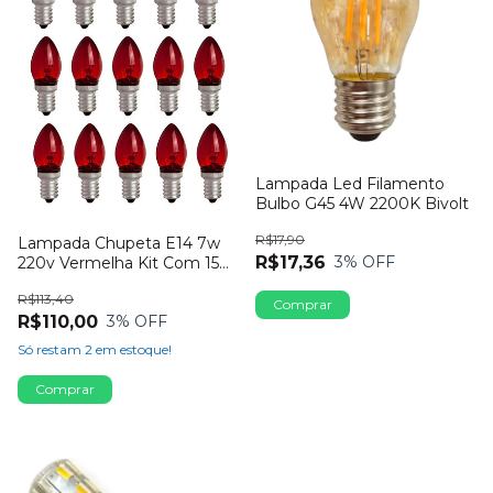
Lampada Led Filamento
Bulbo G45 4W 2200K Bivolt
R$17,90
Lampada Chupeta E14 7w
R$17,36
3
% OFF
220v Vermelha Kit Com 15
Unidades
R$113,40
R$110,00
3
% OFF
Só restam
2
em estoque!