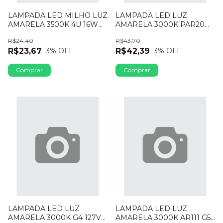
LAMPADA LED MILHO LUZ
LAMPADA LED LUZ
AMARELA 3500K 4U 16W
AMARELA 3000K PAR20
E27 BRILED
BIVOLT 8W 110LED20F
R$24,40
R$43,70
FORD
R$23,67
R$42,39
3
% OFF
3
% OFF
LAMPADA LED LUZ
LAMPADA LED LUZ
AMARELA 3000K G4 127V
AMARELA 3000K AR111 G53