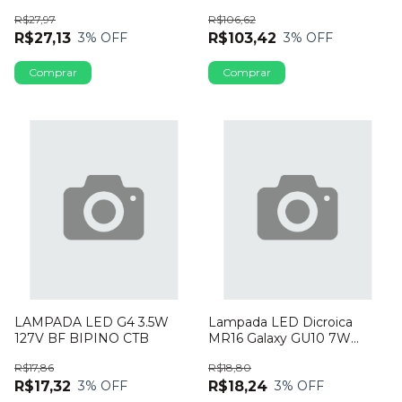
3W CTB
P25143 SYLVANIA
R$27,97
R$106,62
R$27,13
R$103,42
3
% OFF
3
% OFF
LAMPADA LED G4 3.5W
Lampada LED Dicroica
127V BF BIPINO CTB
MR16 Galaxy GU10 7W
Bivolt 6500K Dimerizavel
R$17,86
R$18,80
R$17,32
R$18,24
3
% OFF
3
% OFF