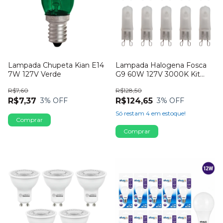
Lampada Chupeta Kian E14
Lampada Halogena Fosca
7W 127V Verde
G9 60W 127V 3000K Kit
Com 10 Unidades
R$7,60
R$128,50
R$7,37
R$124,65
3
% OFF
3
% OFF
Só restam
4
em estoque!