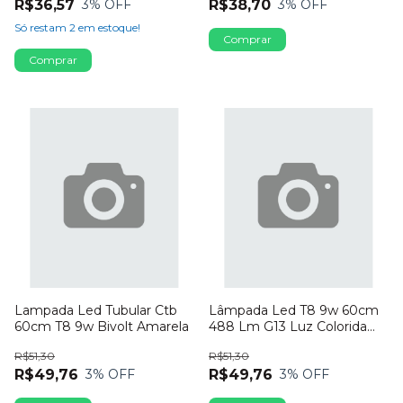
R$36,57
R$38,70
3
% OFF
3
% OFF
Só restam
2
em estoque!
Lampada Led Tubular Ctb
Lâmpada Led T8 9w 60cm
60cm T8 9w Bivolt Amarela
488 Lm G13 Luz Colorida
Cor Da Luz Amarelo
R$51,30
R$51,30
R$49,76
R$49,76
3
% OFF
3
% OFF