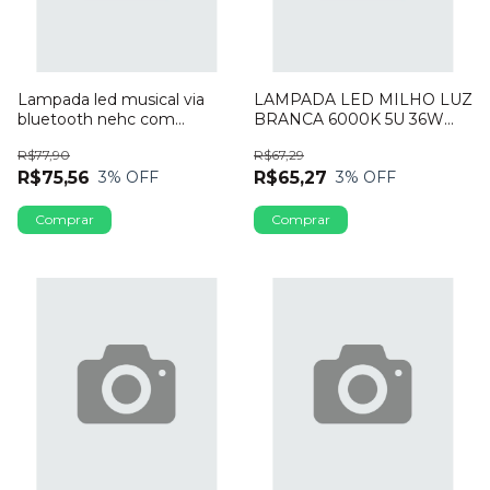
Lampada led musical via
LAMPADA LED MILHO LUZ
bluetooth nehc com
BRANCA 6000K 5U 36W
controle rgb
E27 N53521 BRILED
R$77,90
R$67,29
R$75,56
R$65,27
3
% OFF
3
% OFF