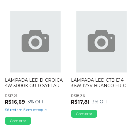
LAMPADA LED DICROICA
LAMPADA LED CTB E14
4W 3000K GU10 SYFLAR
3.5W 127V BRANCO FRIO
R$17,21
R$18,36
R$16,69
R$17,81
3
% OFF
3
% OFF
Só restam
5
em estoque!