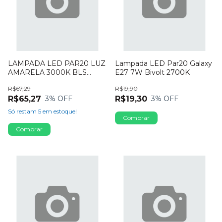
LAMPADA LED PAR20 LUZ
Lampada LED Par20 Galaxy
AMARELA 3000K BLS
E27 7W Bivolt 2700K
AR70 CTB
R$67,29
R$19,90
R$65,27
R$19,30
3
% OFF
3
% OFF
Só restam
5
em estoque!