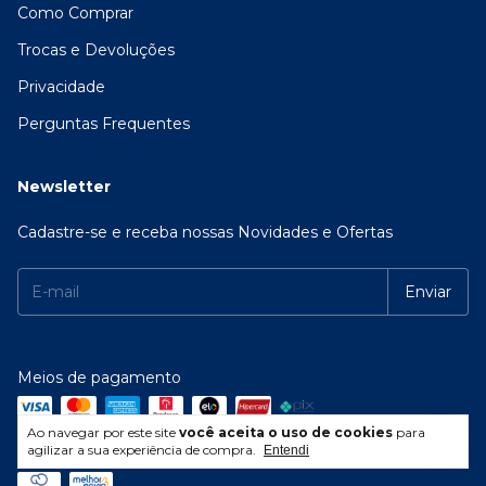
Como Comprar
Trocas e Devoluções
Privacidade
Perguntas Frequentes
Newsletter
Cadastre-se e receba nossas Novidades e Ofertas
Meios de pagamento
Ao navegar por este site
você aceita o uso de cookies
para
agilizar a sua experiência de compra.
Entendi
Meios de envio