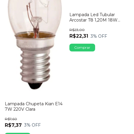
Lampada Led Tubular
Arcostar T8 1,20M 18W
Vermelha
R$23,00
R$22,31
3
% OFF
Lampada Chupeta Kian E14
7W 220V Clara
R$7,60
R$7,37
3
% OFF