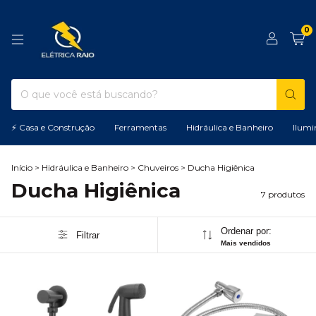
0
⚡ Casa e Construção
Ferramentas
Hidráulica e Banheiro
Ilumi
Início
>
Hidráulica e Banheiro
>
Chuveiros
>
Ducha Higiênica
Ducha Higiênica
7 produtos
Ordenar por:
Filtrar
Mais vendidos