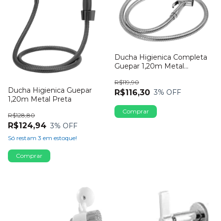
Ducha Higienica Completa
Guepar 1,20m Metal
Cromada
R$119,90
Ducha Higienica Guepar
R$116,30
3
% OFF
1,20m Metal Preta
R$128,80
R$124,94
3
% OFF
Só restam
3
em estoque!