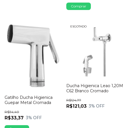
ESGOTADO
Ducha Higienica Leao 1,20M
C62 Branco Cromado
Gatilho Ducha Higienica
R$124,77
Guepar Metal Cromada
R$121,03
3
% OFF
R$34,40
R$33,37
3
% OFF