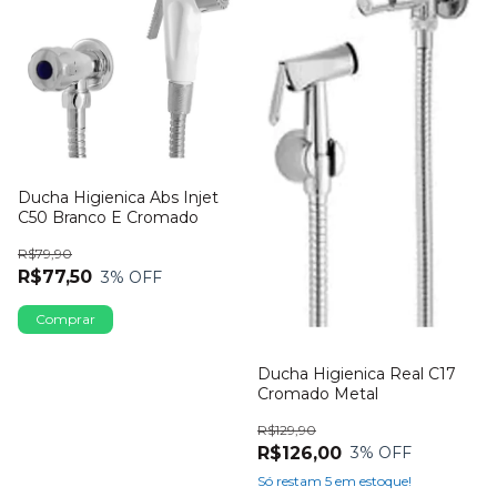
Ducha Higienica Abs Injet
C50 Branco E Cromado
R$79,90
R$77,50
3
% OFF
Ducha Higienica Real C17
Cromado Metal
R$129,90
R$126,00
3
% OFF
Só restam
5
em estoque!