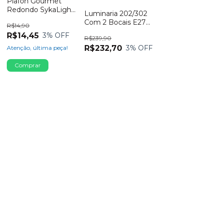
Plafon Gourmet
Redondo SykaLight
Luminaria 202/302
Branco
Com 2 Bocais E27
R$14,90
Spirit
R$14,45
3
% OFF
R$239,90
R$232,70
3
% OFF
Atenção, última peça!