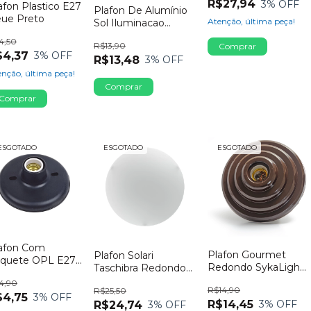
R$27,94
3
% OFF
afon Plastico E27
Plafon De Alumínio
ue Preto
Atenção, última peça!
Sol Iluminacao
Branco
4,50
R$13,90
$4,37
3
% OFF
R$13,48
3
% OFF
nção, última peça!
ESGOTADO
ESGOTADO
ESGOTADO
afon Com
Plafon Gourmet
Plafon Solari
quete OPL E27
Redondo SykaLight
Taschibra Redondo
rcelana 100W
Marrom
Branco
4,90
eto
R$14,90
R$25,50
$4,75
3
% OFF
R$14,45
3
% OFF
R$24,74
3
% OFF