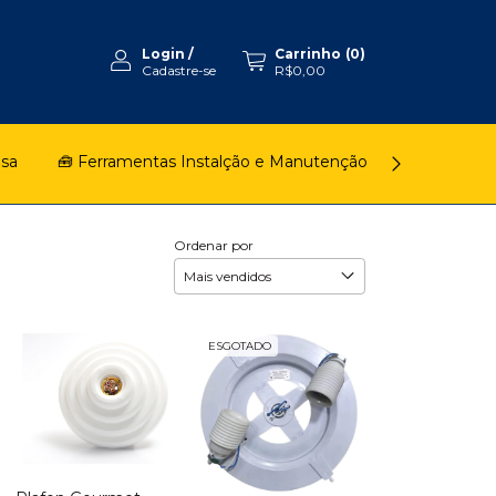
Login
/
Carrinho
(
0
)
Cadastre-se
R$0,00
asa
🧰 Ferramentas Instalção e Manutenção
🚿 Chuveiro
Ordenar por
ESGOTADO