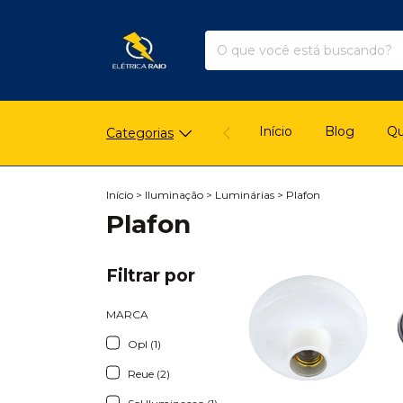
Início
Blog
Q
Categorias
Início
>
Iluminação
>
Luminárias
>
Plafon
Plafon
Filtrar por
MARCA
Opl (1)
Reue (2)