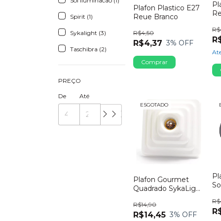
Sol Iluminacao (1)
Pl
Plafon Plastico E27
Re
Reue Branco
Spirit (1)
R$
Sykalight (3)
R$4,50
R
R$4,37
3
% OFF
Taschibra (2)
Ate
PREÇO
De
Até
ESGOTADO
Pl
Plafon Gourmet
So
Quadrado SykaLight
Po
Branco
R$
Pr
R$14,90
R
R$14,45
3
% OFF