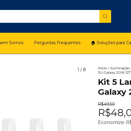
uem Somos
Perguntas Frequentes
🏠 Soluções para C
Início
>
Iluminação
1
/
8
3U Galaxy 20W 12
Kit 5 L
Galaxy
R$49,50
R$48,
Economize:
R