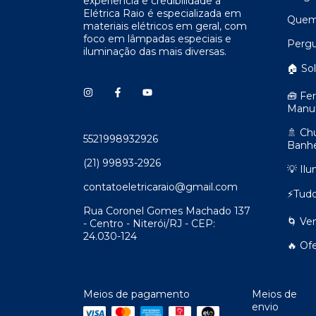
experiência e credibilidade a
Elétrica Raio é especializada em
Quem
materiais elétricos em geral, com
foco em lâmpadas especiais e
Pergu
iluminação das mais diversas.
🏠 So
🧰 Fe
Manu
🚿 Ch
5521998932926
Banhe
(21) 99893-2926
💡 Il
contatoeletricaraio@gmail.com
⚡Tudo
Rua Coronel Gomes Machado 137
🌀 Ve
- Centro - Niterói/RJ - CEP:
24.030-124
🔥 Of
Meios de pagamento
Meios de
envio