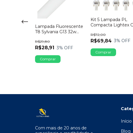
mpada PL
 Lightex G23
Kit 5 Lampada PL
9W 2700K
Compacta Lightex 
Lampada Fluorescente
2 Pinos 9W 2700K
T8 Sylvania G13 32w
3
% OFF
R$72,00
4000k
R$69,84
3
% OFF
R$29,80
R$28,91
3
% OFF
Cate
Início
Com mais de 20 anos de
Blog