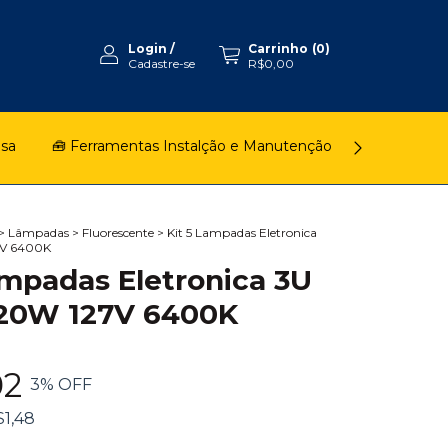
Login
/
Carrinho
(
0
)
Cadastre-se
R$0,00
asa
🧰 Ferramentas Instalção e Manutenção
🚿 Chuveiro
>
Lâmpadas
>
Fluorescente
>
Kit 5 Lampadas Eletronica
7V 6400K
ampadas Eletronica 3U
 20W 127V 6400K
02
3
% OFF
$1,48