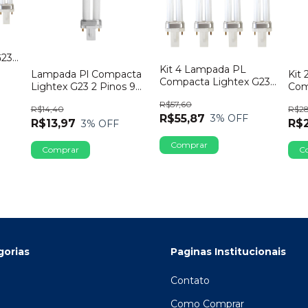
G23
Kit 4 Lampada PL
Lampada Pl Compacta
Kit
Compacta Lightex G23
Lightex G23 2 Pinos 9w
Com
2 Pinos 9W 2700K
2700k
2 P
R$57,60
R$14,40
R$2
R$55,87
3
% OFF
R$13,97
R$
3
% OFF
gorias
Paginas Institucionais
Contato
Como Comprar