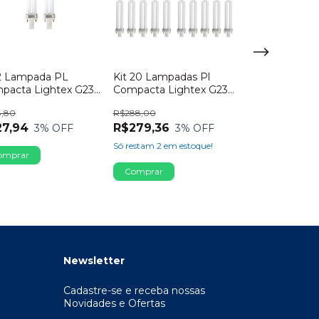
 2 Lampada PL
Kit 20 Lampadas Pl
pacta Lightex G23
Compacta Lightex G23
inos 9W 2700K
2 Pinos 9w 2700k
8,80
R$288,00
Kit 3 Lampada
27,94
R$279,36
3
% OFF
3
% OFF
Compacta Lig
2 Pinos 9W 2
Só restam
2
em estoque!
R$43,20
R$41,90
3
% 
Newsletter
Cadastre-se e receba nossas
Novidades e Ofertas