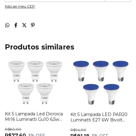
Não sei meu CEP
Produtos similares
Kit 5 Lampada Led Dicroica
Kit 5 Lampada LED PAR20
Mr16 Luminatti Gu10 6,5w
Luminatti E27 6W Bivolt
4000k
Azul
R$80,00
R$94,00
R$77,60
3
% OFF