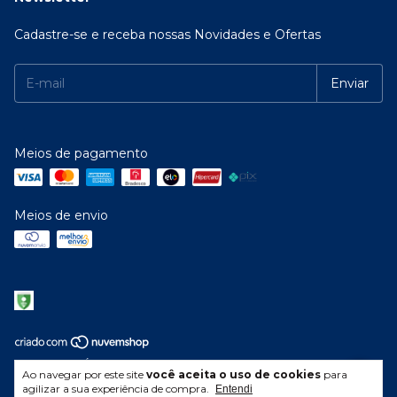
Cadastre-se e receba nossas Novidades e Ofertas
Meios de pagamento
Meios de envio
Copyright ELÉTRICA RAIO 137 LTDA. - 03042990000119 - 2026. Todos
Ao navegar por este site
você aceita o uso de cookies
para
os direitos reservados.
agilizar a sua experiência de compra.
Entendi