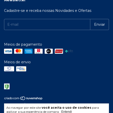
Newsletter
Cadastre-se e receba nossas Novidades e Ofertas
Meios de pagamento
Meios de envio
Copyright ELÉTRICA RAIO 137 LTDA. - 03042990000119 - 2026. Todos
Ao navegar por este site
você aceita o uso de cookies
para
os direitos reservados.
agilizar a sua experiência de compra.
Entendi