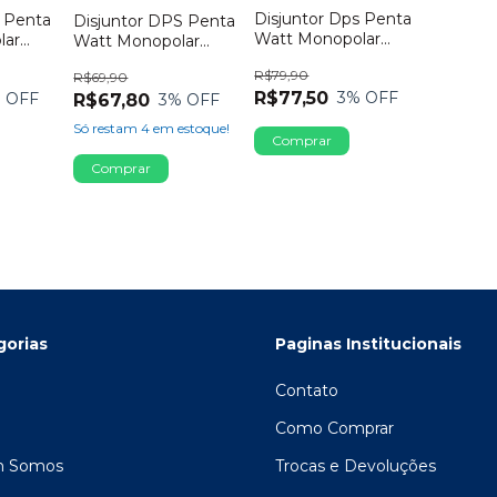
Disjuntor Dps Penta
s Penta
Disjuntor DPS Penta
Watt Monopolar
lar
Watt Monopolar
40ka 275v
25KA 175V
R$79,90
R$69,90
R$77,50
3
% OFF
 OFF
R$67,80
3
% OFF
Só restam
4
em estoque!
gorias
Paginas Institucionais
Contato
Como Comprar
 Somos
Trocas e Devoluções