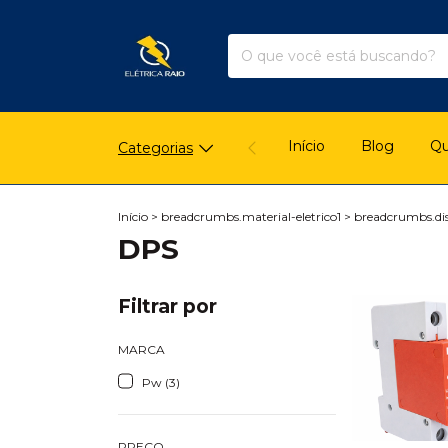
Início
Blog
Q
Categorias
Início
>
breadcrumbs.material-eletrico1
>
breadcrumbs.dis
DPS
Filtrar por
MARCA
Pw (3)
PREÇO