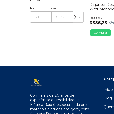
Disjuntor Dp
De
Até
Watt Monopo
25ka 275v
R$88,90
R$86,23
3
%
Cate
Início
Com mais de 20 anos de
Blog
experiência e credibilidade a
Elétrica Raio é especializada em
Quem
materiais elétricos em geral, com
foco em lâmpadas especiais e