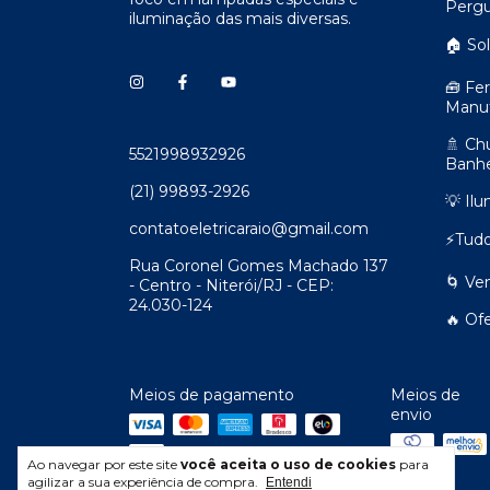
Pergu
iluminação das mais diversas.
🏠 So
🧰 Fe
Manu
🚿 Ch
5521998932926
Banhe
(21) 99893-2926
💡 Il
contatoeletricaraio@gmail.com
⚡Tudo
Rua Coronel Gomes Machado 137
🌀 Ve
- Centro - Niterói/RJ - CEP:
24.030-124
🔥 Of
Meios de pagamento
Meios de
envio
Ao navegar por este site
você aceita o uso de cookies
para
agilizar a sua experiência de compra.
Entendi