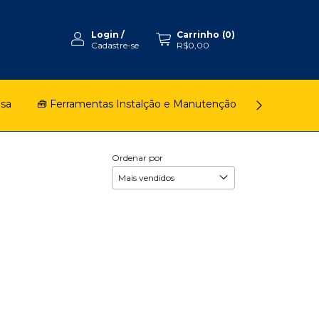
Login
/
Carrinho
(
0
)
Cadastre-se
R$0,00
asa
🧰 Ferramentas Instalção e Manutenção
🚿 Chuveiro
Ordenar por